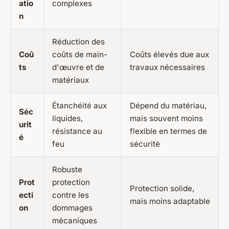
atio
complexes
n
Réduction des
Coû
coûts de main-
Coûts élevés due aux
ts
d'œuvre et de
travaux nécessaires
matériaux
Étanchéité aux
Dépend du matériau,
Séc
liquides,
mais souvent moins
urit
résistance au
flexible en termes de
é
feu
sécurité
Robuste
Prot
protection
Protection solide,
ecti
contre les
mais moins adaptable
on
dommages
mécaniques