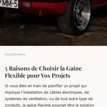
Accueil
›
News
NEWS
5 Raisons de Choisir la Gaine
5 raisons de choisir la gaine
Flexible pour Vos Projets
flexible pour vos projets
Si vous êtes en train de planifier un projet qui
Léon
•
6 décembre 2024
•
4 min de lecture
implique l'installation de câbles électriques, de
systèmes de ventilation, ou de tout autre type de
conduits, la gaine flexible pourrait être la solution