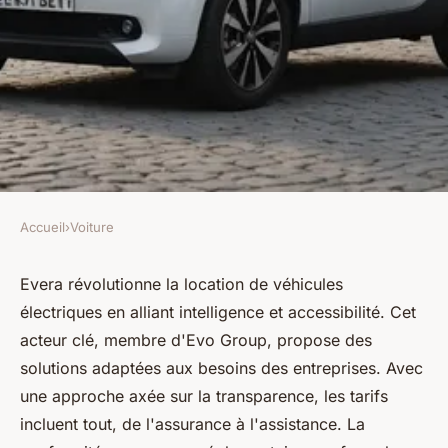
Accueil
›
Voiture
VOITURE
Evera : louez intelligent avec
Evera révolutionne la location de véhicules
électriques en alliant intelligence et accessibilité. Cet
des véhicules électriques
acteur clé, membre d'Evo Group, propose des
adaptés
solutions adaptées aux besoins des entreprises. Avec
une approche axée sur la transparence, les tarifs
Léon
•
14 mai 2025
•
7 min de lecture
incluent tout, de l'assurance à l'assistance. La