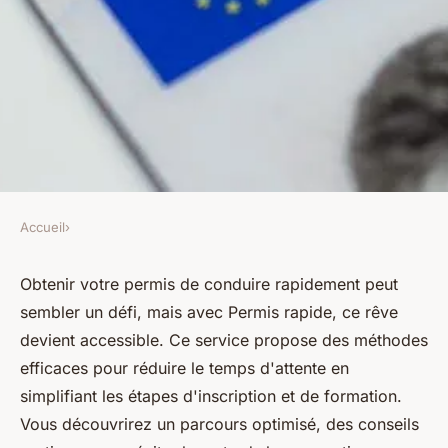
Accueil
›
Obtenez votre permis en un
Obtenir votre permis de conduire rapidement peut
temps record avec permis
sembler un défi, mais avec Permis rapide, ce rêve
rapide
devient accessible. Ce service propose des méthodes
efficaces pour réduire le temps d'attente en
Léon
•
15 mars 2025
•
7 min de lecture
simplifiant les étapes d'inscription et de formation.
Vous découvrirez un parcours optimisé, des conseils