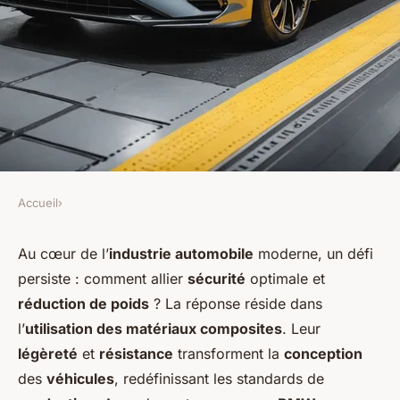
Accueil
›
Quels sont les impacts des
Au cœur de l’
industrie automobile
moderne, un défi
innovations en matière de
persiste : comment allier
sécurité
optimale et
matériaux composites sur la
réduction de poids
? La réponse réside dans
l’
utilisation des matériaux composites
. Leur
réduction de poids des
légèreté
et
résistance
transforment la
conception
véhicules tout en augmentant
des
véhicules
, redéfinissant les standards de
la sécurité?