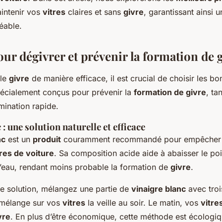
intenir vos
vitres
claires et sans
givre
, garantissant ainsi 
éable.
ur dégivrer et prévenir la formation de 
 le
givre
de manière efficace, il est crucial de choisir les b
pécialement conçus pour prévenir la
formation de givre
, ta
imination rapide.
 : une solution naturelle et efficace
nc
est un
produit
couramment recommandé pour empêcher
tres de voiture
. Sa composition acide aide à abaisser le po
l’eau, rendant moins probable la formation de
givre
.
tte solution, mélangez une partie de
vinaigre blanc
avec troi
e mélange sur vos
vitres
la veille au soir. Le matin, vos
vitre
vre
. En plus d’être économique, cette méthode est écologiq