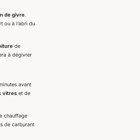
n de givre
.
 ou à l’abri du
oiture
de
dera à dégivrer
minutes avant
es
vitres
et de
le chauffage
s de carburant