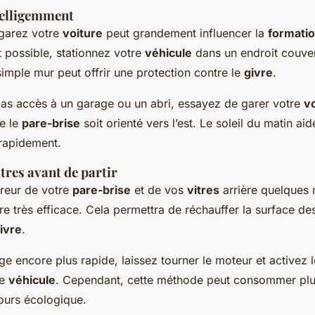
telligemment
 garez votre
voiture
peut grandement influencer la
formatio
t possible, stationnez votre
véhicule
dans un endroit couvert
imple mur peut offrir une protection contre le
givre
.
pas accès à un garage ou un abri, essayez de garer votre
v
e le
pare-brise
soit orienté vers l’est. Le soleil du matin ai
rapidement.
itres avant de partir
vreur de votre
pare-brise
et de vos
vitres
arrière quelques 
tre très efficace. Cela permettra de réchauffer la surface d
ivre
.
e encore plus rapide, laissez tourner le moteur et activez 
re
véhicule
. Cependant, cette méthode peut consommer plu
jours écologique.