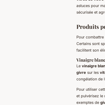
vitres de voiture?
astuces pour ma
sécurisée et agr
Léon
•
9 septembre 2024
•
5 min de lecture
Produits po
Pour combattre
Certains sont s
facilitent son él
Vinaigre blanc
Le
vinaigre bla
givre
sur les
vi
congélation de 
Pour utiliser ce
et pulvérisez l
exemptes de
gi