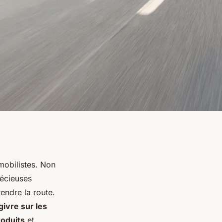
mobilistes. Non
récieuses
endre la route.
givre sur les
roduits
et