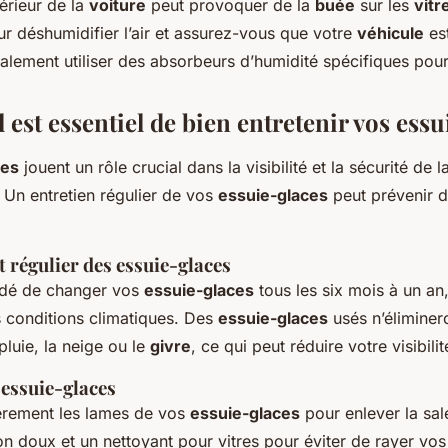
térieur de la
voiture
peut provoquer de la
buée
sur les
vitr
ur déshumidifier l’air et assurez-vous que votre
véhicule
est
lement utiliser des absorbeurs d’humidité spécifiques pou
 est essentiel de bien entretenir vos essu
ces
jouent un rôle crucial dans la visibilité et la sécurité de l
. Un entretien régulier de vos
essuie-glaces
peut prévenir d
régulier des essuie-glaces
ndé de changer vos
essuie-glaces
tous les six mois à un an
les conditions climatiques. Des
essuie-glaces
usés n’éliminer
pluie, la neige ou le
givre
, ce qui peut réduire votre visibilit
 essuie-glaces
èrement les lames de vos
essuie-glaces
pour enlever la sale
fon doux et un nettoyant pour vitres pour éviter de rayer vo