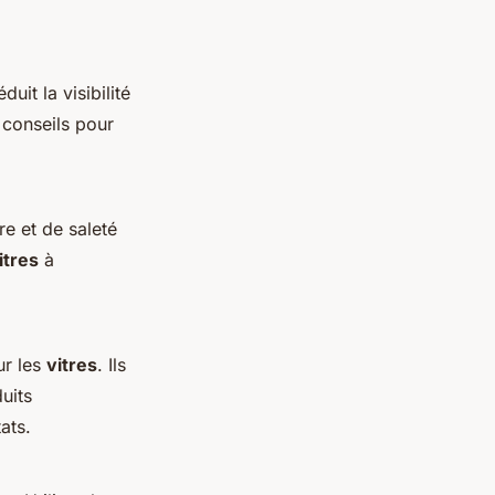
it la visibilité
 conseils pour
re et de saleté
itres
à
r les
vitres
. Ils
uits
ats.