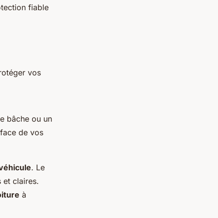
tection fiable
rotéger vos
une bâche ou un
rface de vos
véhicule
. Le
et claires.
iture
à