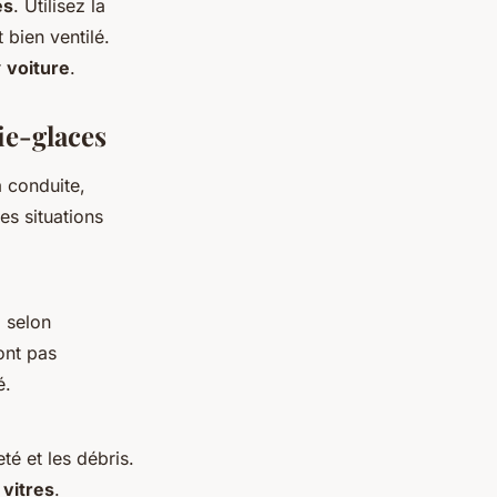
es
. Utilisez la
 bien ventilé.
r
voiture
.
ie-glaces
a conduite,
es situations
, selon
ont pas
é.
té et les débris.
s
vitres
.