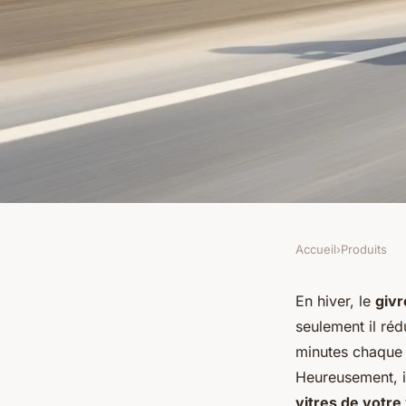
Accueil
›
Produits
PRODUITS
Quels sont les meil
En hiver, le
givr
seulement il réd
empêcher la formatio
minutes chaque 
Heureusement, il
vitres de votre