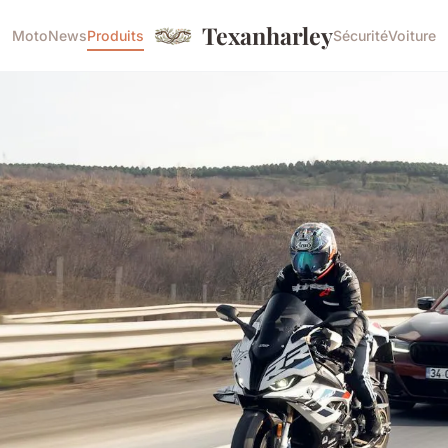
Texanharley
Moto
News
Produits
Sécurité
Voiture