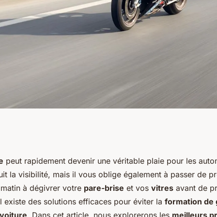
leurs produits pour
e
peut rapidement devenir une véritable plaie pour les auto
uit la visibilité, mais il vous oblige également à passer de p
n de givre sur les
matin à dégivrer votre
pare-brise
et vos
vitres
avant de pr
 existe des solutions efficaces pour éviter la
formation de 
 voiture
. Dans cet article, nous explorerons les
meilleurs p