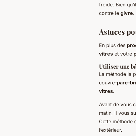
froide. Bien qu’
contre le
givre
.
Astuces pou
En plus des
pro
vitres
et votre
Utiliser une 
La méthode la p
couvre-
pare-br
vitres
.
Avant de vous c
matin, il vous s
Cette méthode es
l’extérieur.