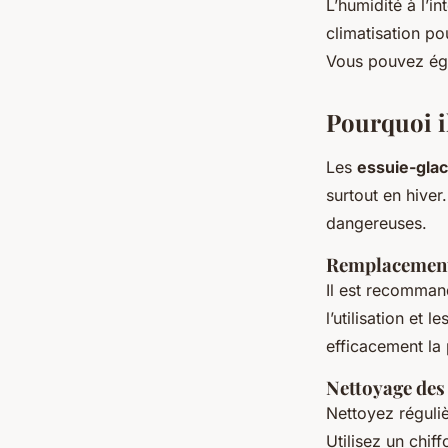
L’humidité à l’in
climatisation po
Vous pouvez éga
Pourquoi il
Les
essuie-gla
surtout en hiver
dangereuses.
Remplacement 
Il est recomma
l’utilisation et 
efficacement la 
Nettoyage des
Nettoyez réguli
Utilisez un chif