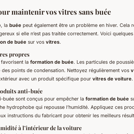
our maintenir vos vitres sans buée
e
, la
buée
peut également être un problème en hiver. Cela rédu
gereux si elle n’est pas traitée correctement. Voici quelques
ion de buée
sur vos
vitres
.
tres propres
 favorisent la
formation de buée
. Les particules de poussiè
des points de condensation. Nettoyez régulièrement vos
v
 l’extérieur avec un produit spécifique pour
vitres de voiture
.
roduits anti-buée
ti-buée sont conçus pour empêcher la
formation de buée
su
he hydrophobe qui repousse l’humidité. Appliquez ces prod
 instructions du fabricant pour obtenir les meilleurs résult
midité à l’intérieur de la voiture