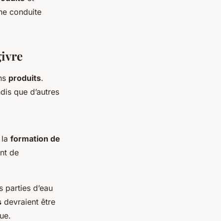
une conduite
givre
ons
produits
.
ndis que d’autres
 la
formation de
int de
s parties d’eau
s
devraient être
ue.