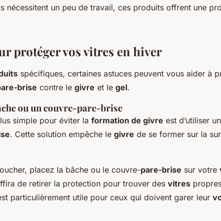
ils nécessitent un peu de travail, ces produits offrent une pro
r protéger vos vitres en hiver
duits
spécifiques, certaines astuces peuvent vous aider à p
pare-brise
contre le
givre
et le
gel
.
bâche ou un couvre-pare-brise
lus simple pour éviter la
formation de givre
est d’utiliser 
ise
. Cette solution empêche le
givre
de se former sur la su
oucher, placez la bâche ou le couvre-
pare-brise
sur votre
uffira de retirer la protection pour trouver des
vitres
propres 
t particulièrement utile pour ceux qui doivent garer leur
vo