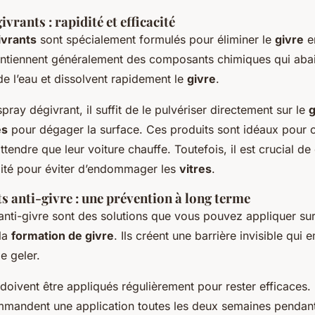
vrants : rapidité et efficacité
ivrants
sont spécialement formulés pour éliminer le
givre
e
ontiennent généralement des composants chimiques qui abai
e l’eau et dissolvent rapidement le
givre
.
spray dégivrant, il suffit de le pulvériser directement sur le
g
es
pour dégager la surface. Ces produits sont idéaux pour c
ttendre que leur voiture chauffe. Toutefois, il est crucial de
lité pour éviter d’endommager les
vitres
.
s anti-givre : une prévention à long terme
 anti-givre sont des solutions que vous pouvez appliquer su
la
formation de givre
. Ils créent une barrière invisible qui
e geler.
doivent être appliqués régulièrement pour rester efficaces.
mmandent une application toutes les deux semaines pendant