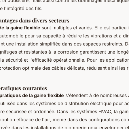
et la poussière, mais aussi contre les dommages mécaniques
l'intégrité des fils.
antages dans divers secteurs
e la gaine flexible
sont multiples et variés. Elle est particu
automobile pour sa capacité à réduire les vibrations et à dim
nt une installation simplifiée dans des espaces restreints. Da
gnifuges et résistantes à la corrosion garantissent une longé
la sécurité et l'efficacité opérationnelle. Pour les applicati
protection optimale des câbles délicats, réduisant ainsi les 
pratiques courantes
 pratiques de la gaine flexible
s'étendent à de nombreuses a
 utilisée dans les systèmes de distribution électrique pour a
re sécurisée et ordonnée. Dans les systèmes HVAC, la gaine
ibution efficace de l'air, même dans des configurations com
yée dans les installations de plomberie pour envelopper et