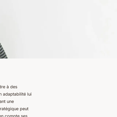
dre à des
 adaptabilité lui
sant une
tratégique peut
 en compte ses