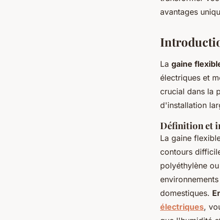
Léon
•
27 novembre 2024
•
6 min de lecture
avantages unique
Introductio
La
gaine flexibl
électriques et m
crucial dans la p
d'installation l
Définition et 
La gaine flexibl
contours diffic
polyéthylène ou
environnements v
domestiques.
En
électriques
, vo