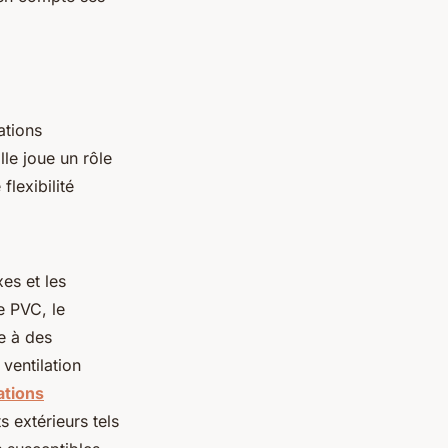
ations
lle joue un rôle
flexibilité
es et les
e PVC, le
e à des
 ventilation
ations
 extérieurs tels