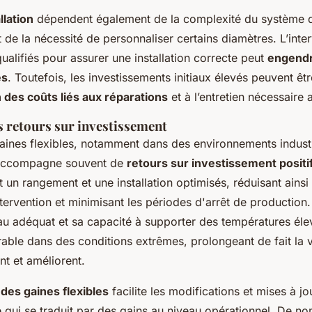
llation
dépendent également de la complexité du système 
de la nécessité de personnaliser certains diamètres. L’inte
ualifiés pour assurer une installation correcte peut
engendr
es
. Toutefois, les investissements initiaux élevés peuvent 
 des coûts liés aux réparations
et à l’entretien nécessaire 
s retours sur investissement
 gaines flexibles, notamment dans des environnements indust
’accompagne souvent de
retours sur investissement positi
et un rangement et une installation optimisés, réduisant ainsi
ntervention et minimisant les périodes d'arrêt de production.
au adéquat et sa capacité à supporter des températures éle
rable dans des conditions extrêmes, prolongeant de fait la 
nt et améliorent.
des gaines flexibles
facilite les modifications et mises à jo
 qui se traduit par des gains au niveau opérationnel. De n