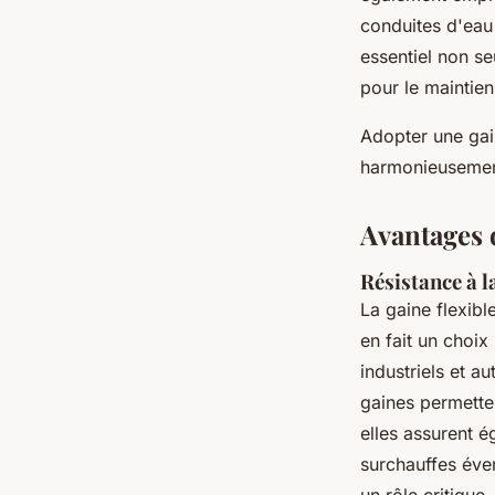
conduites d'eau
essentiel non se
pour le maintie
Adopter une gain
harmonieusement 
Avantages d
Résistance à l
La gaine flexibl
en fait un choix
industriels et a
gaines permette
elles assurent é
surchauffes éven