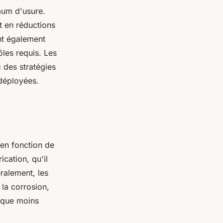
mum d'usure.
t en réductions
ent également
ôles requis. Les
c des stratégies
 déployées.
 en fonction de
ication, qu'il
ralement, les
 la corrosion,
n que moins