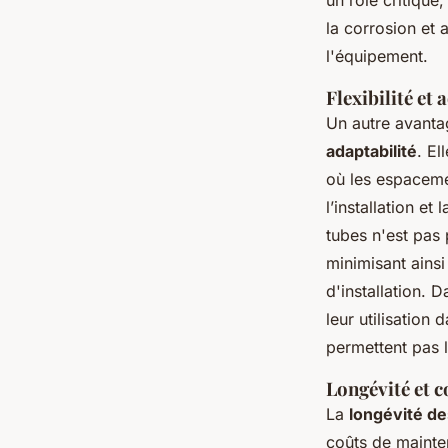
un rôle critique
la corrosion et 
l'équipement.
Flexibilité et 
Un autre avantag
adaptabilité
. El
où les espacemen
l’installation e
tubes n'est pas 
minimisant ains
d'installation. 
leur utilisation
permettent pas l
Longévité et 
La
longévité de
coûts de mainten