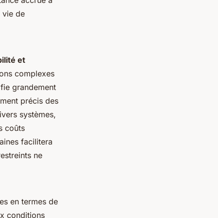
stance accrue à
 vie de
ilité et
tions complexes
lifie grandement
nement précis des
divers systèmes,
s coûts
ines facilitera
restreints ne
les en termes de
ux conditions