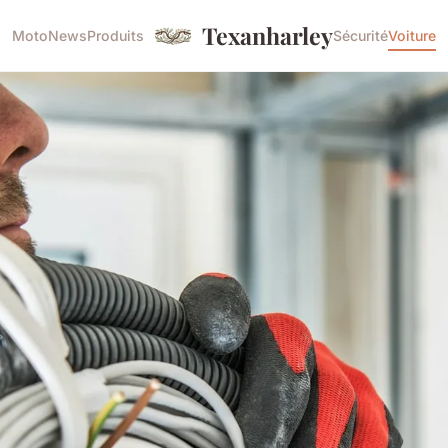
Texanharley
Moto
News
Produits
Sécurité
Voiture