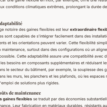
, car une gaine flexible en inox, par exemple, offre une rési
aux conditions climatiques extrêmes, prolongant la durée de
adaptabilité
e notoire des gaines flexibles est leur
extraordinaire flexib
les sont capables de s'intégrer facilement dans des installa
ts et les orientations peuvent varier. Cette flexibilité simp
t la maintenance, surtout dans des configurations où un alig
possible. Cette adaptabilité assure une compatibilité avec 
i les besoins en composants supplémentaires et réduisant le
Dans le secteur du bâtiment, par exemple, la souplesse des ga
 dans les murs, les planchers et les plafonds, où les espaces 
'emploi de solutions plus rigides.
coûts de maintenance
s gaines flexibles
se traduit par des économies substantiel
ance. Leur fabrication en matériaux durables, résistants a