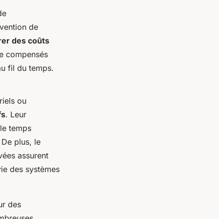
de
rvention de
er des coûts
être compensés
au fil du temps.
riels ou
fs
. Leur
 le temps
 De plus, le
vées assurent
vie des systèmes
ur des
ombreuses