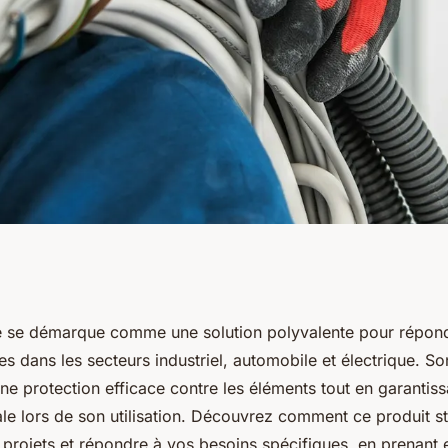
ible : un choix
le se démarque comme une solution polyvalente pour répon
 dans les secteurs industriel, automobile et électrique. Son
s besoins
une protection efficace contre les éléments tout en garantis
male lors de son utilisation. Découvrez comment ce produit s
 projets et répondre à vos besoins spécifiques, en prenant