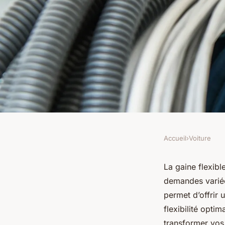
Accueil
›
Voiture
VOITURE
Adoptez la gaine flex
La gaine flexib
demandes variées
stratégique pour vo
permet d’offrir 
flexibilité opti
transformer vos