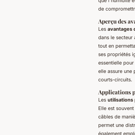
que l'humidité 
de compromettre 
Aperçu des av
Les
avantages d
dans le secteur 
tout en permetta
ses propriétés i
essentielle pour 
elle assure une 
courts-circuits.
Applications 
Les
utilisations
Elle est souvent
câbles de maniè
permet une distr
également emplo