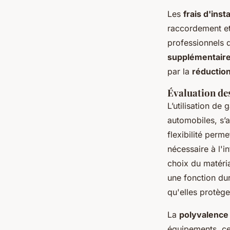
Les
frais d'insta
raccordement et 
professionnels q
supplémentair
par la
réduction
Évaluation de
L’utilisation de
automobiles, s
flexibilité perm
nécessaire à l'i
choix du matéri
une fonction du
qu'elles protège
La
polyvalence 
équipements, ce