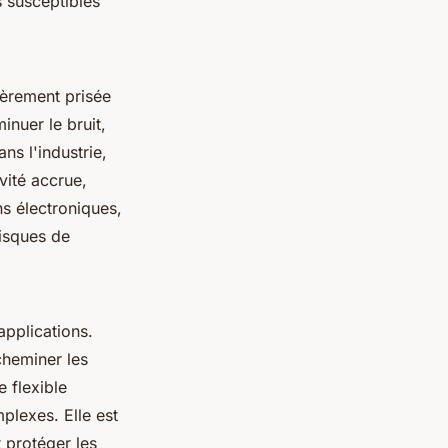
 susceptibles
lièrement prisée
inuer le bruit,
ns l'industrie,
vité accrue,
ons électroniques,
risques de
pplications.
cheminer les
 flexible
plexes. Elle est
 protéger les