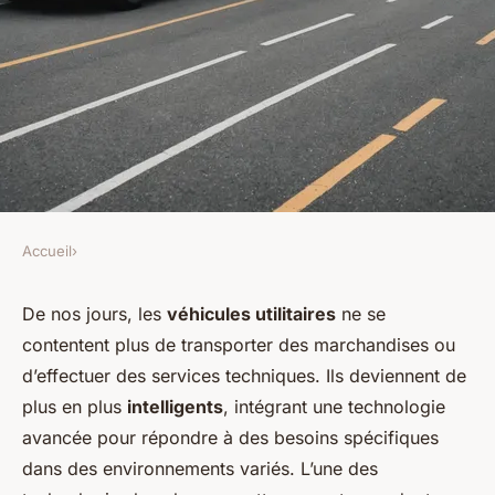
Accueil
›
Comment les innovations en
De nos jours, les
véhicules utilitaires
ne se
matière de capteurs de
contentent plus de transporter des marchandises ou
stationnement influencent-
d’effectuer des services techniques. Ils deviennent de
plus en plus
intelligents
, intégrant une technologie
elles la précision du
avancée pour répondre à des besoins spécifiques
stationnement automatique
dans des environnements variés. L’une des
des véhicules utilitaires?