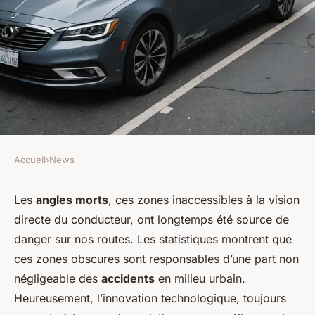
Accueil
›
News
NEWS
Comment les nouveaux
Les
angles morts
, ces zones inaccessibles à la vision
directe du conducteur, ont longtemps été source de
systèmes de détection des
danger sur nos routes. Les statistiques montrent que
angles morts réduisent-ils les
ces zones obscures sont responsables d’une part non
accidents en milieu urbain?
négligeable des
accidents
en milieu urbain.
Heureusement, l’innovation technologique, toujours
Léon
•
9 septembre 2024
•
6 min de lecture