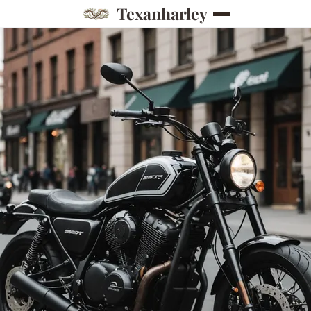
Texanharley