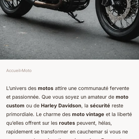
Accueil
›
Moto
MOTO
Comment renforcer la sécurité
L’univers des
motos
attire une communauté fervente
et passionnée. Que vous soyez un amateur de
moto
d'une moto customisée en
custom
ou de
Harley Davidson
, la
sécurité
reste
milieu urbain?
primordiale. Le charme des
moto vintage
et la liberté
qu’elles offrent sur les
routes
peuvent, hélas,
Léon
•
2 octobre 2024
•
4 min de lecture
rapidement se transformer en cauchemar si vous ne