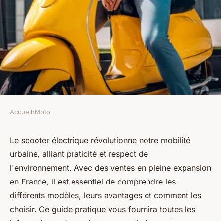
Accueil
›
Moto
MOTO
Explorer le monde du scooter
Le scooter électrique révolutionne notre mobilité
urbaine, alliant praticité et respect de
électrique : votre guide
l'environnement. Avec des ventes en pleine expansion
pratique
en France, il est essentiel de comprendre les
différents modèles, leurs avantages et comment les
Léon
•
2 décembre 2024
•
8 min de lecture
choisir. Ce guide pratique vous fournira toutes les