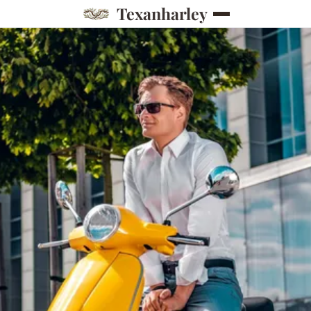
Texanharley