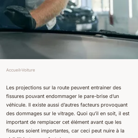
Accueil
›
Voiture
VOITURE
Guide complet sur le
Les projections sur la route peuvent entrainer des
fissures pouvant endommager le pare-brise d’un
remplacement de pare-brise
véhicule. Il existe aussi d’autres facteurs provoquant
d'une voiture
des dommages sur le vitrage. Quoi qu’il en soit, il est
important de remplacer cet élément avant que les
Léon
•
24 décembre 2024
•
3 min de lecture
fissures soient importantes, car ceci peut nuire à la