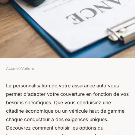
Accueil
›
Voiture
VOITURE
Personnalisation assurance
La personnalisation de votre assurance auto vous
permet d'adapter votre couverture en fonction de vos
auto : adaptez votre
besoins spécifiques. Que vous conduisiez une
couverture idéale
citadine économique ou un véhicule haut de gamme,
chaque conducteur a des exigences uniques.
Léon
•
30 octobre 2024
•
5 min de lecture
Découvrez comment choisir les options qui