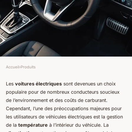
Accueil
›
Produits
PRODUITS
Quels sont les avantages des
Les
voitures électriques
sont devenues un choix
populaire pour de nombreux conducteurs soucieux
systèmes de ventilation
de l’environnement et des coûts de carburant.
automatique pour les voitures
Cependant, l’une des préoccupations majeures pour
électriques?
les utilisateurs de
véhicules électriques
est la gestion
de la
température
à l’intérieur du
véhicule
. La
Léon
•
2 octobre 2024
•
5 min de lecture