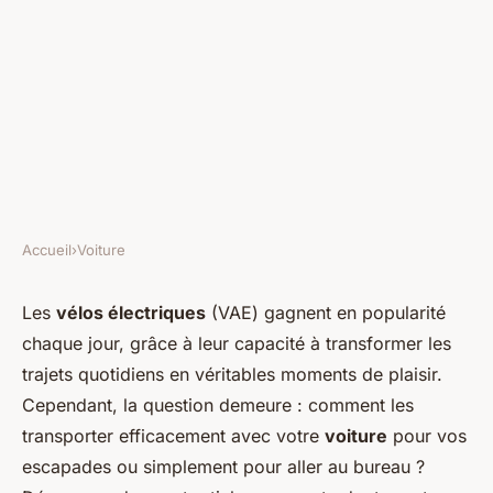
Accueil
›
Voiture
VOITURE
Comment adapter une voiture
Les
vélos électriques
(VAE) gagnent en popularité
chaque jour, grâce à leur capacité à transformer les
pour le transport de vélos
trajets quotidiens en véritables moments de plaisir.
électriques?
Cependant, la question demeure : comment les
transporter efficacement avec votre
voiture
pour vos
Léon
•
2 octobre 2024
•
4 min de lecture
escapades ou simplement pour aller au bureau ?