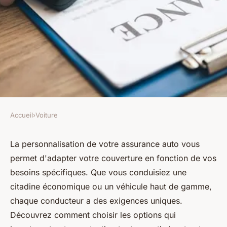
Accueil
›
Voiture
VOITURE
Personnalisation assurance
La personnalisation de votre assurance auto vous
permet d'adapter votre couverture en fonction de vos
auto : adaptez votre
besoins spécifiques. Que vous conduisiez une
couverture idéale
citadine économique ou un véhicule haut de gamme,
chaque conducteur a des exigences uniques.
Léon
•
30 octobre 2024
•
5 min de lecture
Découvrez comment choisir les options qui