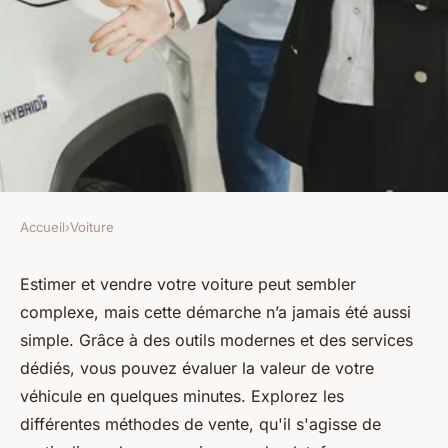
Accueil
›
Voiture
VOITURE
Estimer et vendre votre
Estimer et vendre votre voiture peut sembler
complexe, mais cette démarche n’a jamais été aussi
voiture : une démarche
simple. Grâce à des outils modernes et des services
simplifiée
dédiés, vous pouvez évaluer la valeur de votre
véhicule en quelques minutes. Explorez les
Léon
•
21 mars 2025
•
9 min de lecture
différentes méthodes de vente, qu'il s'agisse de