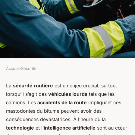
Accueil
›
Sécurité
SÉCURITÉ
Quels sont les avantages des
La
sécurité routière
est un enjeu crucial, surtout
lorsqu’il s’agit des
véhicules lourds
tels que les
systèmes de détection de
camions. Les
accidents de la route
impliquant ces
fatigue basés sur les
mastodontes du bitume peuvent avoir des
mouvements de la tête pour
conséquences dévastatrices. À l’heure où la
les conducteurs de poids
technologie
et l’
intelligence artificielle
sont au cœur