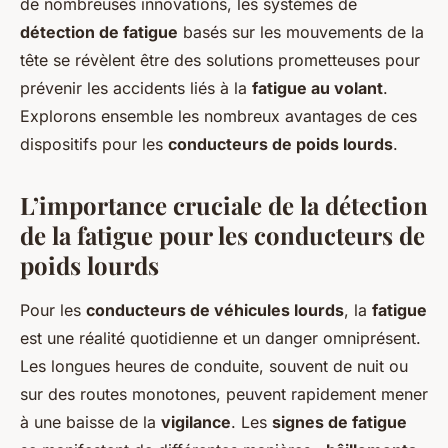
lourds?
de nombreuses innovations, les systèmes de
détection de fatigue
basés sur les mouvements de la
Léon
•
2 octobre 2024
•
6 min de lecture
tête se révèlent être des solutions prometteuses pour
prévenir les accidents liés à la
fatigue au volant
.
Explorons ensemble les nombreux avantages de ces
dispositifs pour les
conducteurs de poids lourds
.
L’importance cruciale de la détection
de la fatigue pour les conducteurs de
poids lourds
Pour les
conducteurs de véhicules lourds
, la
fatigue
est une réalité quotidienne et un danger omniprésent.
Les longues heures de conduite, souvent de nuit ou
sur des routes monotones, peuvent rapidement mener
à une baisse de la
vigilance
. Les
signes de fatigue