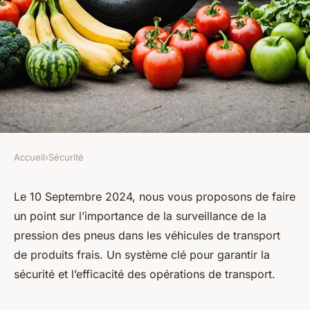
Accueil
›
Sécurité
SÉCURITÉ
Quels sont les avantages des
Le 10 Septembre 2024, nous vous proposons de faire
un point sur l’importance de la
surveillance de la
systèmes de surveillance de la
pression des pneus
dans les véhicules de transport
pression des pneus pour les
de produits frais. Un système clé pour garantir la
véhicules de transport de
sécurité et l’efficacité des opérations de transport.
produits frais?