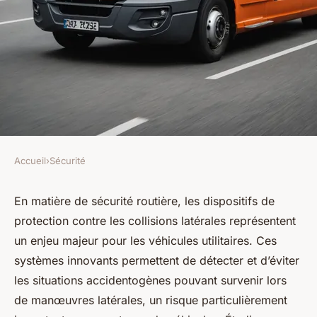
Accueil
›
Sécurité
SÉCURITÉ
Quels sont les meilleurs
En matière de sécurité routière, les dispositifs de
protection contre les collisions latérales représentent
dispositifs de protection
un enjeu majeur pour les véhicules utilitaires. Ces
contre les collisions latérales
systèmes innovants permettent de détecter et d’éviter
pour les véhicules utilitaires?
les situations accidentogènes pouvant survenir lors
de manœuvres latérales, un risque particulièrement
Léon
•
2 octobre 2024
•
6 min de lecture